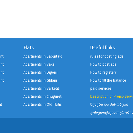
Flats
Useful links
ent
Apartments in Saburtalo
rules for posting ads
ent
Apartments in Vake
How to post ads
ent
Apartments in Digomi
How to register?
ent
Apartments in Gldani
How to fill the balance
Apartments in Varketili
paid services
Apartments in Chugureti
Description of Promo Serv
nt
Apartments in Old Tbilisi
წესები და პირობები
კონფიდენციალურობის