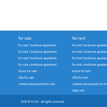
for sale
for rent
for sale 1 bedroom apartment
for rent 1 bedroom apartm
for sale 2 bedroom apartment
for rent 2 bedroom apartm
for sale 3 bedroom apartment
for rent 3 bedroom apartm
for sale 4 bedroom apartment
for rent 4 bedroom apartm
house for sale
house for rent
villa for sale
Villa for rent
commercial property for sale
commercial property for re
daily rent
2026 © SS.GE - all rights reserved