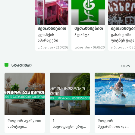
შეთანხმებით
შეთანხმებით
შეთანხმებ
კლანჭის
პლანტა
გასახდომი
აპარატები
ფიტნეს ყავა
თბილისი - 22.07.2026 16:28
თბილისი - 06.08.2026 17:36
თბილისი - 06.08
ᲡᲢᲐᲢᲘᲔᲑᲘ
ყველა
როგორ ავაწყოთ
7
როგორ
მარტივი
საყოფაცხოვრებ
შევარჩიოთ და
დეკორაციები
ო ნივთი,
მოვუაროთ