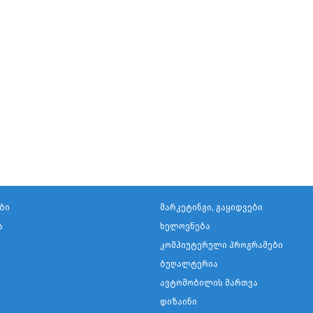
ბი
მარკეტინგი, გაყიდვები
ა
ხელოვნება
კომპიუტერული პროგრამები
ბუღალტერია
ავტომობილის მართვა
დიზაინი