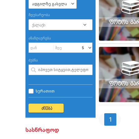
ადგილზე გასვლა
მდებარეობა
ანაზღაურება
ძებნა
სურათით
ძიება
1
სასწრაფოდ