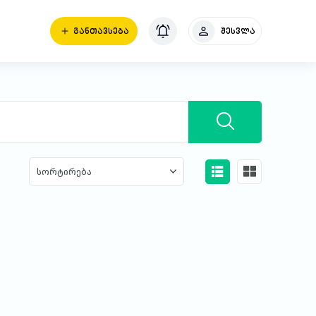
ᲒᲐᲜᲗᲐᲕᲡᲔᲑᲐ
შესვლა
სორტირება