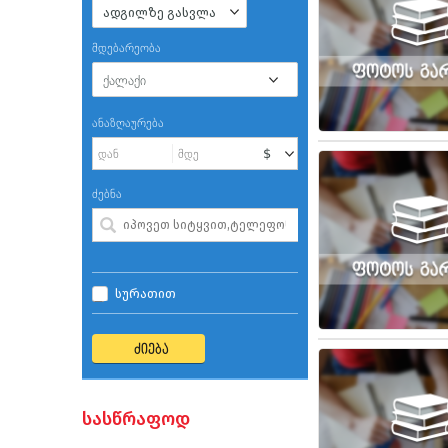
ადგილზე გასვლა
მდებარეობა
ანაზღაურება
ძებნა
სურათით
ძიება
სასწრაფოდ