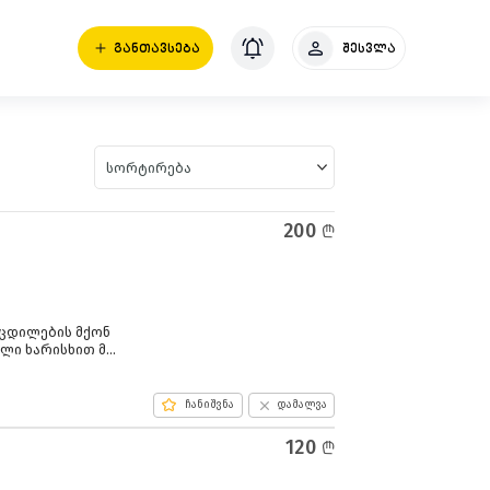
ᲒᲐᲜᲗᲐᲕᲡᲔᲑᲐ
შესვლა
სორტირება
200
l
ცდილების მქონ
ლი ხარისხით მ
ვაში შესაძლებე
თ. ფასი 2
ჩანიშვნა
დამალვა
120
l