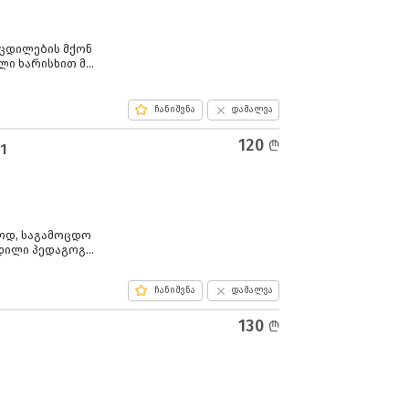
ცდილების მქონ
ლი ხარისხით მო
ჩანიშვნა
დამალვა
120
l
1
ტოდ, საგამოცდო
დილი პედაგოგი,
ნლაინ/დისტანც
ჩანიშვნა
დამალვა
130
l