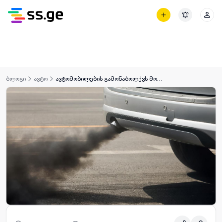
ᲒᲐᲜᲪ
ბლოგი
ავტო
ავტომობილების გამონაბოლქვს მობილური ჯგუფი ადგილზე შეგიმოწმებთ