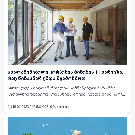
ახალაშენებული კორპუსის ბინების 11 ხარვეზი,
რაც წინასწარ უნდა შეამოწმოთ
&nbsp; დღეს ძალიან რთულია სამშენებლო ბაზარზე
კეთილსინდისიერი კომპანიის პოვნა. გინდა ბინა კარგ
ახალ აშენებულ კორპუსში შეიძინო, მაგრამ ამ ბეტონის
ქალაქში მაინც ვერ პოულობ სასურველს. თანდათან
16.01.2023 / 10:53
2310
shin.ge
ხვდები, რომ…