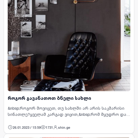
როგორ გავანათოთ ბნელი სახლი
&nbsp;როგორ მოვიცეთ, თუ სახლში არ არის საკმარისი
სინათლე?ყველამ კარგად ვიცით,&nbsp;რომ მყუდრო და
სასიამოვნო ინტერიერისთვის უნდა გვქონდეს
მაქსიმალურად კომფორტული განათება. შემოდგომის
26.01.2023 / 15:59
1731
shin.ge
დადგომასთან ერთად,…